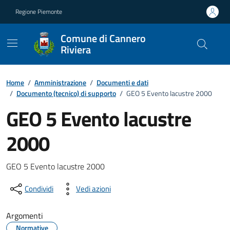
Vai ai contenuti
Vai al footer
Regione Piemonte
Comune di Cannero
Riviera
Home
/
Amministrazione
/
Documenti e dati
/
Documento (tecnico) di supporto
/
GEO 5 Evento lacustre 2000
GEO 5 Evento lacustre
2000
Dettagli del documento
GEO 5 Evento lacustre 2000
Condividi
Vedi azioni
Argomenti
Normative