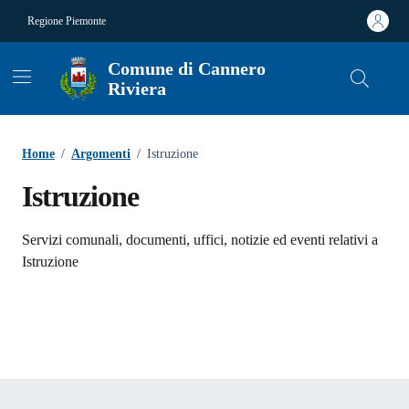
Vai ai contenuti
Vai al footer
Regione Piemonte
Comune di Cannero
Riviera
Home
/
Argomenti
/
Istruzione
Istruzione
Dettagli dell'argomento
Servizi comunali, documenti, uffici, notizie ed eventi relativi a
Istruzione