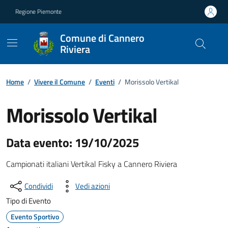
Vai ai contenuti
Vai al footer
Regione Piemonte
Comune di Cannero
Riviera
Home
/
Vivere il Comune
/
Eventi
/
Morissolo Vertikal
Morissolo Vertikal
Data evento: 19/10/2025
Campionati italiani Vertikal Fisky a Cannero Riviera
Condividi
Vedi azioni
Tipo di Evento
Evento Sportivo